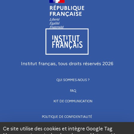
Visiter le site de l’Institut français
Institut français, tous droits réservés
2026
QUI SOMMES-NOUS ?
FAQ
KIT DE COMMUNICATION
POLITIQUE DE CONFIDENTIALITÉ
CGU
Ce site utilise des cookies et intègre Google Tag