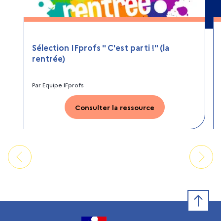
Sélection IFprofs " C'est parti !" (la
rentrée)
Par
Equipe IFprofs
Consulter la ressource
Retour e