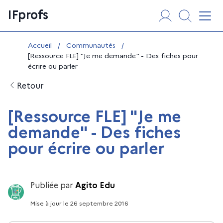
Aller
Panneau de gestion des cookies
IFprofs
au
Affi
contenu
Vous êtes ici :
Accueil
/
Communautés
/
[Ressource FLE] "Je me demande" - Des fiches pour
écrire ou parler
Retour
[Ressource FLE] "Je me
demande" - Des fiches
pour écrire ou parler
Publiée par
Agito Edu
Mise à jour
le
26 septembre 2016