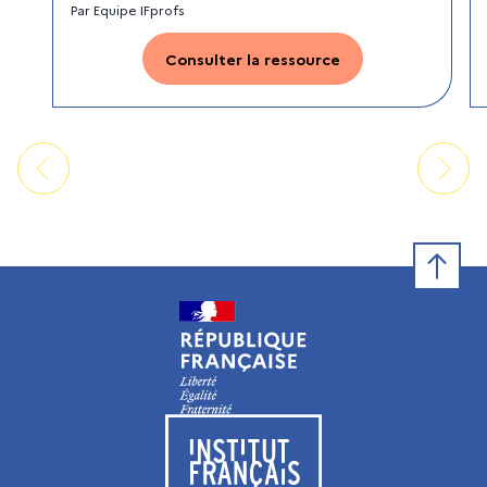
Par
Equipe IFprofs
Consulter la ressource
Retour e
Visiter le site de l’Institut français