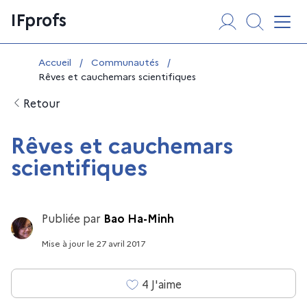
Aller
Panneau de gestion des cookies
IFprofs
au
Affi
contenu
Vous êtes ici :
Accueil
/
Communautés
/
Rêves et cauchemars scientifiques
Retour
Rêves et cauchemars
scientifiques
Publiée par
Bao Ha-Minh
Mise à jour
le
27 avril 2017
4
J'aime