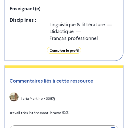
Enseignant(e)
Discipline
s
:
Linguistique & littérature
—
Didactique
—
Français professionnel
Consulter le profil
Commentaires liés à cette ressource
Ilaria Martino
•
3387j
Travail très intéressant: bravo! 👏👏