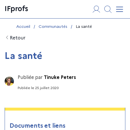
Aller
Panneau de gestion des cookies
IFprofs
au
Affi
contenu
Vous êtes ici :
Accueil
/
Communautés
/
La santé
Retour
La santé
Publiée par
Tinuke Peters
Publiée
le
25 juillet 2020
Documents et liens