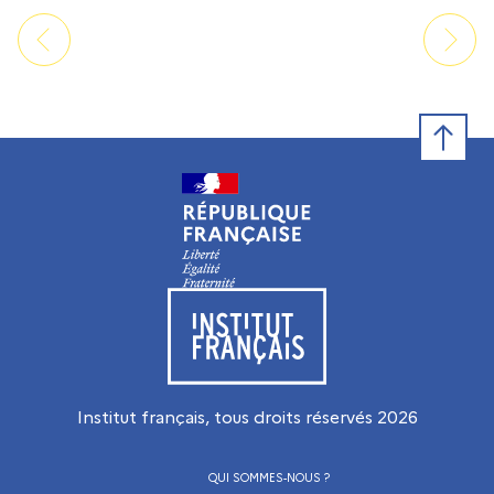
Retour e
Visiter le site de l’Institut français
Institut français, tous droits réservés
2026
QUI SOMMES-NOUS ?