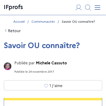
Aller
Panneau de gestion des cookies
IFprofs
au
Affi
contenu
Vous êtes ici :
Accueil
/
Communautés
/
Savoir OU connaȋtre?
Retour
Savoir OU connaȋtre?
Publiée par
Michele Cassuto
Publiée
le
24 novembre 2017
1
J'aime