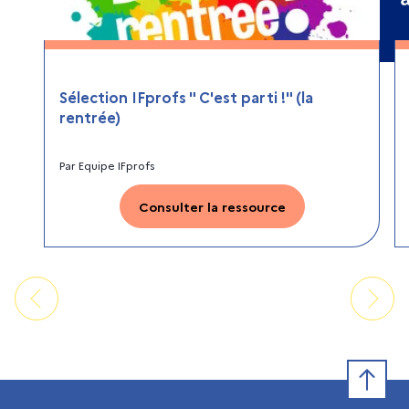
Sélection IFprofs " C'est parti !" (la
rentrée)
Par
Equipe IFprofs
Consulter la ressource
Retour e