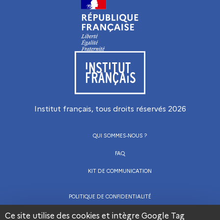
Visiter le site de l’Institut français
Institut français, tous droits réservés
2026
QUI SOMMES-NOUS ?
FAQ
KIT DE COMMUNICATION
POLITIQUE DE CONFIDENTIALITÉ
Ce site utilise des cookies et intègre Google Tag
CGU