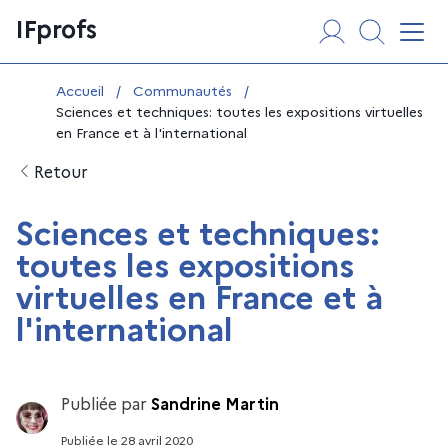
Aller
Panneau de gestion des cookies
IFprofs
au
Affi
contenu
Vous êtes ici :
Accueil
/
Communautés
/
Sciences et techniques: toutes les expositions virtuelles
en France et à l'international
Retour
Sciences et techniques:
toutes les expositions
virtuelles en France et à
l'international
Publiée par
Sandrine Martin
Publiée
le
28 avril 2020