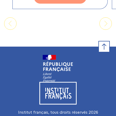
Retour e
Visiter le site de l’Institut français
Institut français, tous droits réservés
2026