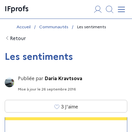
Aller
Panneau de gestion des cookies
IFprofs
au
Affi
contenu
Vous êtes ici :
Accueil
/
Communautés
/
Les sentiments
Retour
Les sentiments
Publiée par
Daria Kravtsova
Mise à jour
le
26 septembre 2016
3
J'aime