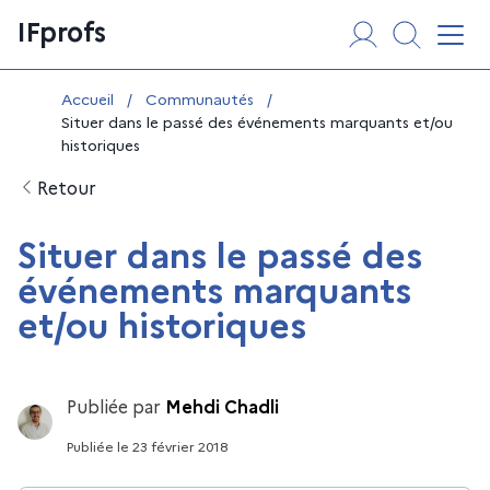
Aller
Panneau de gestion des cookies
IFprofs
au
Affi
contenu
Vous êtes ici :
Accueil
/
Communautés
/
Situer dans le passé des événements marquants et/ou
historiques
Retour
Situer dans le passé des
événements marquants
et/ou historiques
Publiée par
Mehdi Chadli
Publiée
le
23 février 2018