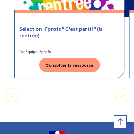
Sélection IFprofs " C'est parti !" (la
rentrée)
Par
Equipe IFprofs
Consulter la ressource
Retour e