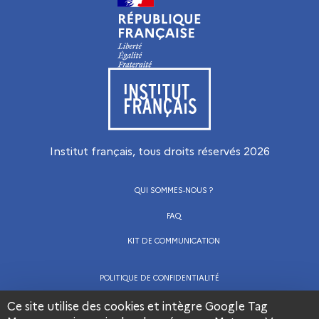
Visiter le site de l’Institut français
Institut français, tous droits réservés
2026
QUI SOMMES-NOUS ?
FAQ
KIT DE COMMUNICATION
POLITIQUE DE CONFIDENTIALITÉ
CGU
Ce site utilise des cookies et intègre Google Tag