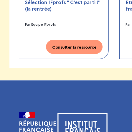
Sélection IFprofs " C'est parti !"
Ét
(la rentrée)
fr
Par
Equipe IFprofs
Par
Consulter la ressource
Visiter le site de l’Institut français