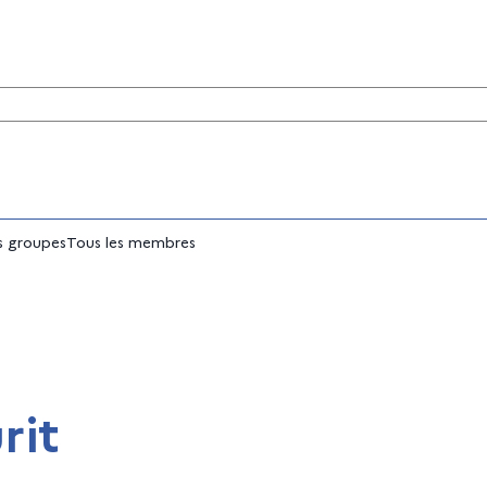
tés
 groupes
Tous les membres
rit