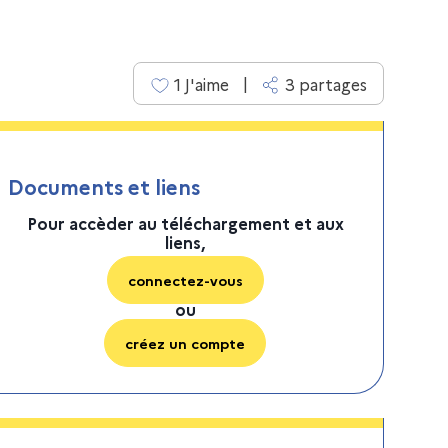
|
1
J'aime
3
partage
s
Documents et liens
Pour accèder au téléchargement et aux
liens,
connectez-vous
ou
créez un compte