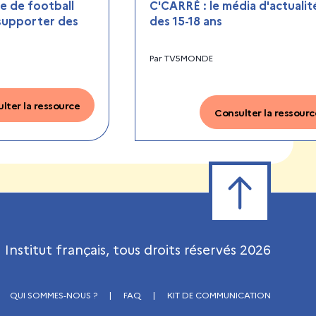
 de football
C'CARRÉ : le média d'actualit
 supporter des
des 15-18 ans
Par
TV5MONDE
lter la ressource
Consulter la ressourc
Retour en haut de
Institut français, tous droits réservés
2026
QUI SOMMES-NOUS ?
|
FAQ
|
KIT DE COMMUNICATION