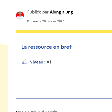
Publiée par
Alung alung
Publiée
le
20 février 2020
La ressource en bref
Niveau
:
A1
Une souris qui sourit