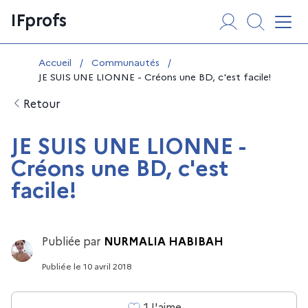
Aller
Panneau de gestion des cookies
IFprofs
au
Affi
contenu
Vous êtes ici :
Accueil
/
Communautés
/
JE SUIS UNE LIONNE - Créons une BD, c'est facile!
Retour
JE SUIS UNE LIONNE -
Créons une BD, c'est
facile!
Publiée par
NURMALIA HABIBAH
Publiée
le
10 avril 2018
1
J'aime