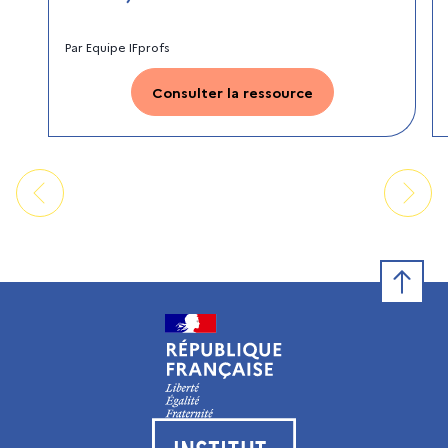
Par
Equipe IFprofs
Consulter la ressource
Retour e
Visiter le site de l’Institut français