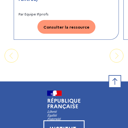
Par
Equipe IFprofs
Consulter la ressource
Retour e
Visiter le site de l’Institut français