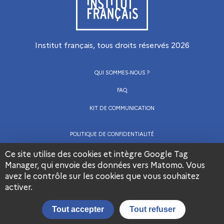
Institut français, tous droits réservés
2026
QUI SOMMES-NOUS ?
FAQ
KIT DE COMMUNICATION
POLITIQUE DE CONFIDENTIALITÉ
CGU
Ce site utilise des cookies et intègre Google Tag
Manager, qui envoie des données vers Matomo. Vous
MENTIONS LÉGALES
avez le contrôle sur les cookies que vous souhaitez
Visiter la page Facebook de l’Institut français
Visiter la page LinkedIn de l’Institut frança
Visiter la page Youtube de l’Institut français
activer.
Nous contacter
Tout accepter
Tout refuser