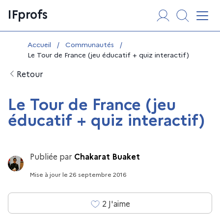
Aller
Panneau de gestion des cookies
IFprofs
au
Affi
contenu
Vous êtes ici :
Accueil
/
Communautés
/
Le Tour de France (jeu éducatif + quiz interactif)
Retour
Le Tour de France (jeu
éducatif + quiz interactif)
Publiée par
Chakarat Buaket
Mise à jour
le
26 septembre 2016
2
J'aime