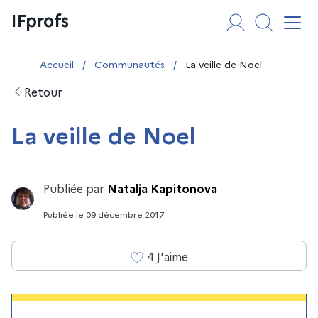
Aller
Panneau de gestion des cookies
IFprofs
au
Affi
contenu
Vous êtes ici :
Accueil
/
Communautés
/
La veille de Noel
Retour
La veille de Noel
Publiée par
Natalja Kapitonova
Publiée
le
09 décembre 2017
4
J'aime