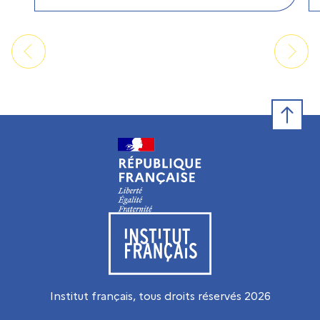
Retour e
Visiter le site de l’Institut français
Institut français, tous droits réservés
2026