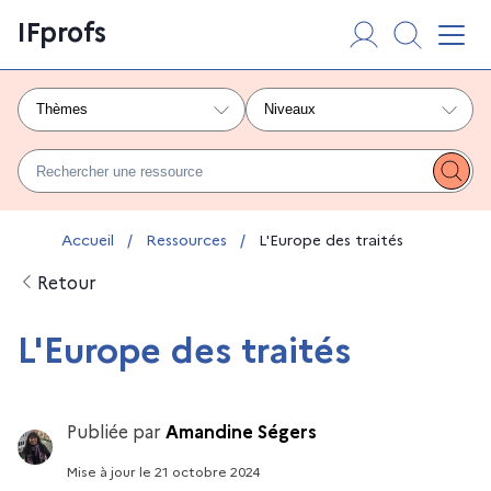
Aller
Panneau de gestion des cookies
IFprofs
au
Affi
contenu
Thèmes
Niveaux
Rechercher une ressource
Lanc
Vous êtes ici :
Accueil
/
Ressources
/
L'Europe des traités
Retour
L'Europe des traités
Publiée par
Amandine Ségers
Mise à jour
le
21 octobre 2024