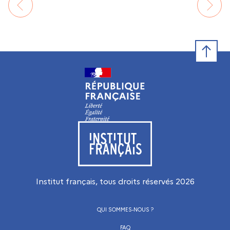
Retour e
Visiter le site de l’Institut français
Institut français, tous droits réservés
2026
QUI SOMMES-NOUS ?
FAQ