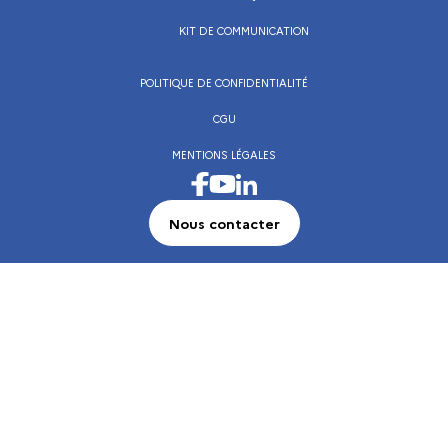
KIT DE COMMUNICATION
POLITIQUE DE CONFIDENTIALITÉ
CGU
MENTIONS LÉGALES
Visiter la page Facebook de l’Institut français
Visiter la page LinkedIn de l’Institut frança
Visiter la page Youtube de l’Institut français
Nous contacter