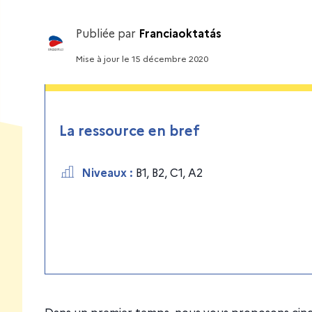
Publiée par
Franciaoktatás
Mise à jour
le
15 décembre 2020
La ressource en bref
Niveaux
:
B1
,
B2
,
C1
,
A2
Dans un premier temps, nous vous proposons cinq