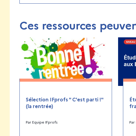
Ces ressources peuven
Sélection IFprofs " C'est parti !"
Ét
(la rentrée)
fr
Par
Equipe IFprofs
Par