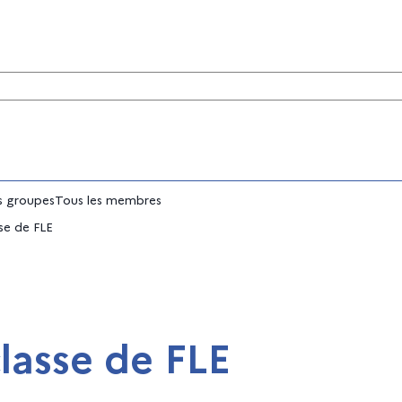
tés
 groupes
Tous les membres
sse de FLE
classe de FLE