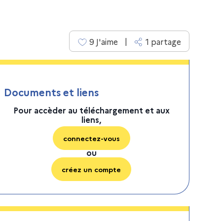
|
9
J'aime
1
partage
Documents et liens
Pour accèder au téléchargement et aux
liens,
connectez-vous
ou
créez un compte