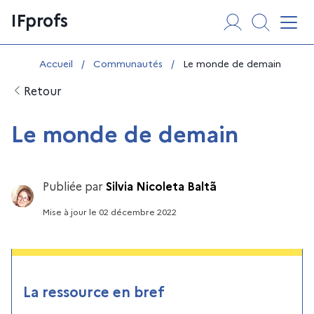
Aller
Panneau de gestion des cookies
IFprofs
au
Affi
contenu
Vous êtes ici :
Accueil
/
Communautés
/
Le monde de demain
Retour
Le monde de demain
Publiée par
Silvia Nicoleta Baltã
Mise à jour
le
02 décembre 2022
La ressource en bref