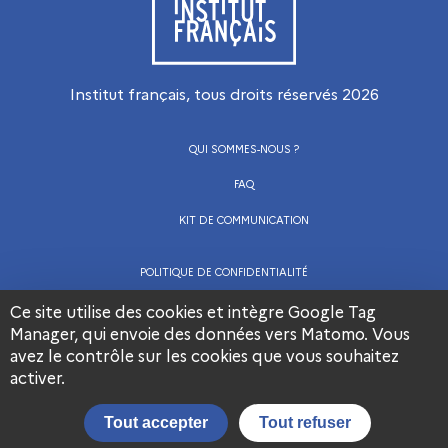
Institut français, tous droits réservés
2026
QUI SOMMES-NOUS ?
FAQ
KIT DE COMMUNICATION
POLITIQUE DE CONFIDENTIALITÉ
CGU
Ce site utilise des cookies et intègre Google Tag
Manager, qui envoie des données vers Matomo. Vous
MENTIONS LÉGALES
avez le contrôle sur les cookies que vous souhaitez
Visiter la page Facebook de l’Institut français
Visiter la page LinkedIn de l’Institut frança
Visiter la page Youtube de l’Institut français
activer.
Nous contacter
Tout accepter
Tout refuser