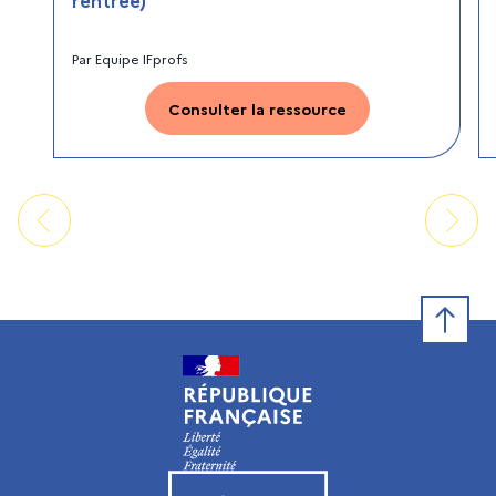
Par
Equipe IFprofs
Consulter la ressource
Retour e
Visiter le site de l’Institut français