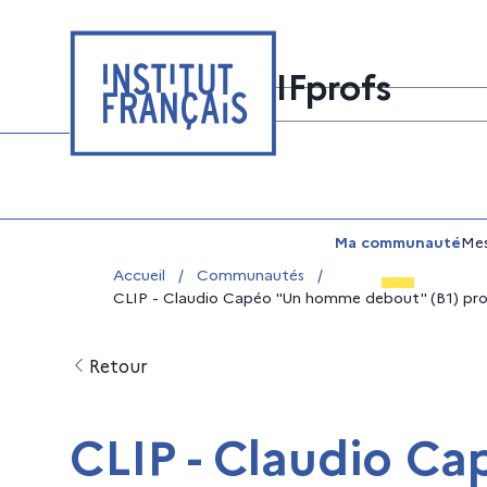
Aller
Panneau de gestion des cookies
au
contenu
IFprofs
Ressources
Formations
Communau
Rechercher sur le site
Ma communauté
Mes
Vous êtes ici :
Accueil
/
Communautés
/
CLIP - Claudio Capéo "Un homme debout" (B1) propos
Retour
CLIP - Claudio C