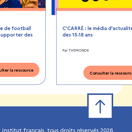
 de football
C'CARRÉ : le média d'actualit
 supporter des
des 15-18 ans
Par
TV5MONDE
lter la ressource
Consulter la ressourc
Retour en haut de
Institut français, tous droits réservés
2026