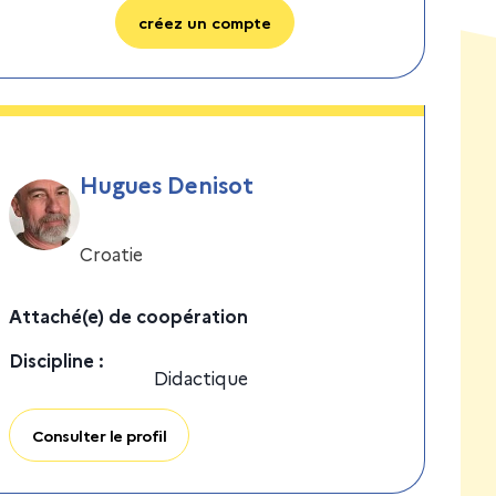
créez un compte
Hugues Denisot
Croatie
Attaché(e) de coopération
Discipline
:
Didactique
Consulter le profil