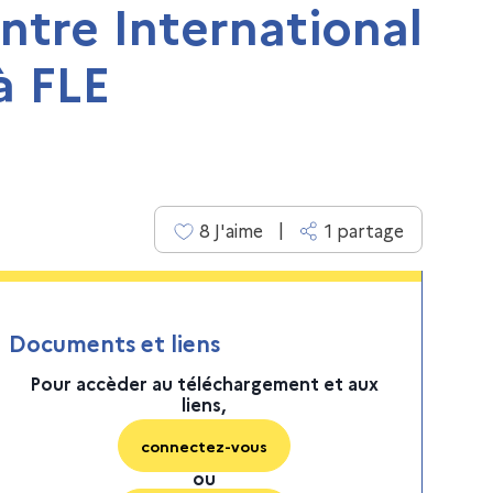
entre International
à FLE
|
8
J'aime
1
partage
Documents et liens
Pour accèder au téléchargement et aux
liens,
connectez-vous
ou