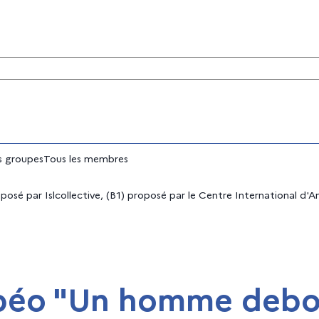
tés
 groupes
Tous les membres
é par Islcollective, (B1) proposé par le Centre International d'An
apéo "Un homme debo