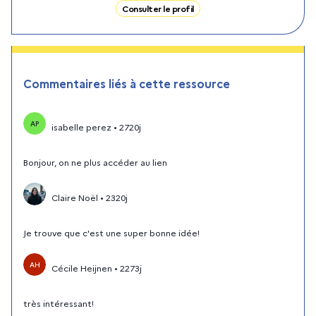
Consulter le profil
Commentaires liés à cette ressource
AP
isabelle perez
•
2720j
Bonjour, on ne plus accéder au lien
Claire Noël
•
2320j
Je trouve que c'est une super bonne idée!
AH
Cécile Heijnen
•
2273j
très intéressant!