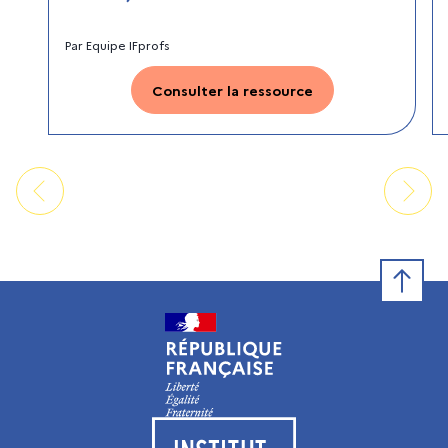
Par
Equipe IFprofs
Consulter la ressource
Retour e
Visiter le site de l’Institut français