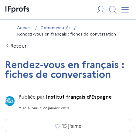
Aller
Panneau de gestion des cookies
IFprofs
au
Affi
contenu
Vous êtes ici :
Accueil
/
Communautés
/
Rendez-vous en français : fiches de conversation
Retour
Rendez-vous en français :
fiches de conversation
Publiée par
Institut français d'Espagne
Mise à jour
le
22 janvier 2019
15
J'aime